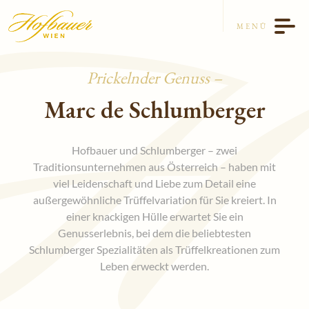
Zum
Zum
Menü
Inhalt
MENÜ
Sortiment
Prickelnder Genuss
Nikolo & Krampus
Confiserie Kunst
g
g
g
g
g
g
g
g
g
Unsere Geschichte
Marc de Schlumberger
Pralinen
Adventkalender
g
g
g
g
g
g
g
g
l
g
Feinste Rezepturen
Kontakt
Süßes Christkind
g
g
g
g
g
g
Hofbauer und Schlumberger – zwei
Für Verwöhnte
g
Traditionsunternehmen aus Österreich – haben mit
Besondere Geschenke zu Ostern
g
g
g
g
g
g
g
l
viel Leidenschaft und Liebe zum Detail eine
Prickelnder Genuss
EN
DE
g
g
g
g
g
Marc de Schlumberger
außergewöhnliche Trüffelvariation für Sie kreiert. In
einer knackigen Hülle erwartet Sie ein
g
g
g
g
Schokolierte Früchte
Genusserlebnis, bei dem die beliebtesten
Rohkost
g
g
Schlumberger Spezialitäten als Trüffelkreationen zum
Leben erweckt werden.
g
g
Musik für den Gaumen
Mozartkugeln
g
g