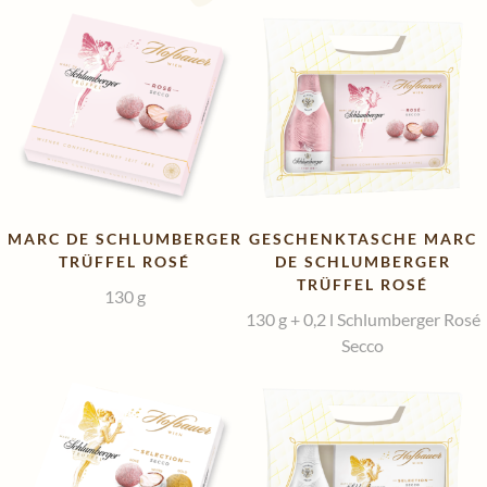
Süße Grüße aus Wien
g
Geschenke mit Wiener Charme
Luxuriöser Genuss
De Luxe Collection
Saisonal: Süßes vom Christkind
Edle Geschenke zum Fest
MARC DE SCHLUMBERGER
GESCHENKTASCHE MARC
TRÜFFEL ROSÉ
DE SCHLUMBERGER
TRÜFFEL ROSÉ
130
g
130
g
+ 0,2
l
Schlumberger Rosé
Secco