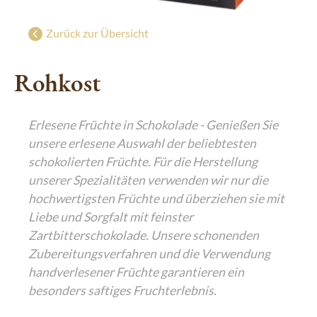
Süße Grüße aus Wien
g
Geschenke mit Wiener Charme
Zurück zur Übersicht
Luxuriöser Genuss
Rohkost
De Luxe Collection
Saisonal: Süßes vom Christkind
Erlesene Früchte in Schokolade - Genießen Sie
Edle Geschenke zum Fest
unsere erlesene Auswahl der beliebtesten
schokolierten Früchte. Für die Herstellung
unserer Spezialitäten verwenden wir nur die
hochwertigsten Früchte und überziehen sie mit
Liebe und Sorgfalt mit feinster
Zartbitterschokolade. Unsere schonenden
Zubereitungsverfahren und die Verwendung
handverlesener Früchte garantieren ein
besonders saftiges Fruchterlebnis.