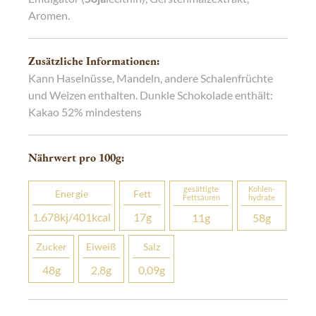
Aromen.
Zusätzliche Informationen:
Kann Haselnüsse, Mandeln, andere Schalenfrüchte
und Weizen enthalten. Dunkle Schokolade enthält:
Kakao 52% mindestens
Nährwert pro 100
g
:
gesättigte
Kohlen­­
Energie
Fett
Fettsäuren
hydrate
1.678
kj
/401
kcal
17
g
11
g
58
g
Zucker
Eiweiß
Salz
48
g
2,8
g
0,09
g