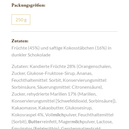
Packungsgrößen:
250
g
Zutaten:
Früchte (45%) und saftige Kokosstäbchen (16%) in
dunkler Schokolade
Zutaten: Kandierte Früchte 28% (Orangenschalen,
Zucker, Glukose-Fruktose-Sirup, Ananas,
Feuchthaltemittel: Sorbit, Konservierungsmittel:
Sorbinsäure, Säuerungsmittel: Citronensäure),
Zucker, rehydrierte Marillen 17% (Marillen,
Konservierungsmittel [Schwefeldioxid, Sorbinsäure]),
Kakaomasse, Kakaobutter, Glukosesirup,
Kokosraspel 4%, Voll
milch
pulver, Feuchthaltemittel
(Sorbit),
Butter
reinfett, Mager
milch
pulver, Lactose,
Emulgator (
Soja
lecithin), Gerstenmalzextrakt,