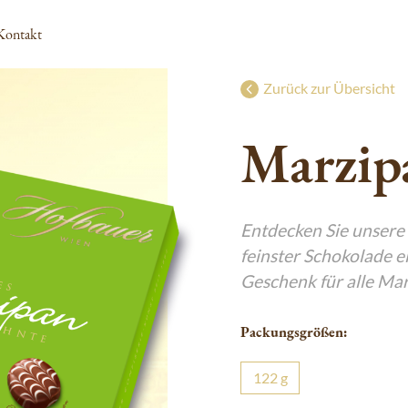
Kontakt
Zurück zur Übersicht
Nikolo & Krampus
g
g
g
g
g
g
Marzip
Adventkalender
g
g
g
g
g
g
l
Süßes Christkind
g
g
g
g
g
Besondere Geschenke zu Ostern
g
g
g
g
Entdecken Sie unsere 
g
l
g
g
g
g
feinster Schokolade ei
g
g
g
Geschenk für alle Ma
g
g
Packungsgrößen:
g
g
122
g
g
g