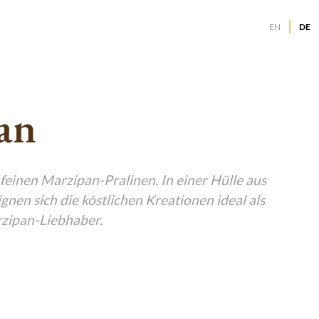
EN
DE
g
g
g
an
g
g
g
g
g
feinen Marzipan-Pralinen. In einer Hülle aus
g
gnen sich die köstlichen Kreationen ideal als
g
g
rzipan-Liebhaber.
g