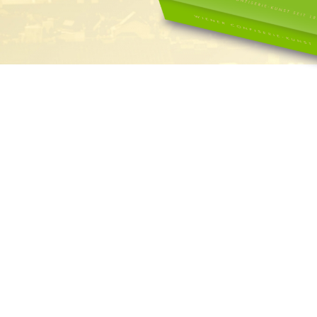
Süße Grüße aus Wien
Geschenke mit Wiener 
Luxuriöser Genuss
De Luxe Collection
Saisonal: Süßes vom Christkind
Edle Geschenke zum Fest