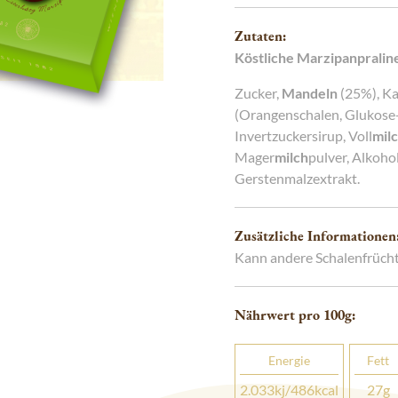
g
Charme
Zutaten:
Köstliche Marzipanpralin
Zucker,
Mandeln
(25%), K
(Orangenschalen, Glukose-
Invertzuckersirup, Voll
mil
Mager
milch
pulver, Alkoho
Gerstenmalzextrakt.
Zusätzliche Informationen
Kann andere Schalenfrücht
Nährwert pro 100
g
:
Energie
Fett
2.033
kj
/486
kcal
27
g