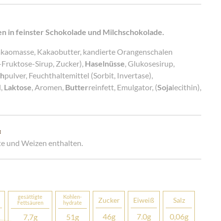
en in feinster Schokolade und Milchschokolade.
akaomasse, Kakaobutter, kandierte Orangenschalen
Fruktose-Sirup, Zucker),
Haselnüsse
, Glukosesirup,
ch
pulver, Feuchthaltemittel (Sorbit, Invertase),
l,
Laktose
, Aromen,
Butter
reinfett, Emulgator, (
Soja
lecithin),
:
e und Weizen enthalten.
gesättigte
Kohlen­­
Zucker
Eiweiß
Salz
Fettsäuren
hydrate
46
g
7.0
g
0,06
g
7,7
g
51
g