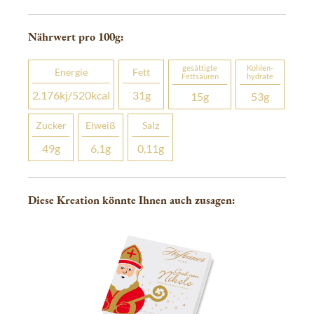
Nährwert pro 100
g
:
gesättigte
Kohlen­­
Energie
Fett
Fettsäuren
hydrate
2.176
kj
/520
kcal
31
g
15
g
53
g
Zucker
Eiweiß
Salz
49
g
6,1
g
0,11
g
Diese Kreation könnte Ihnen auch zusagen: