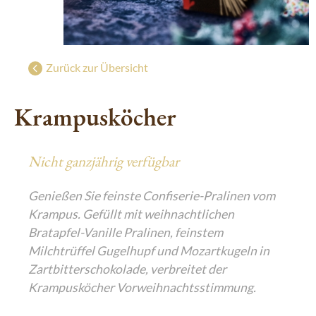
Süße Grüße aus Wien
g
Geschenke mit Wiener Charme
Luxuriöser Genuss
Zurück zur Übersicht
De Luxe Collection
Krampus­köcher
Saisonal: Süßes vom Christkind
Edle Geschenke zum Fest
Nicht ganzjährig verfügbar
Genießen Sie feinste Confiserie-Pralinen vom
Krampus. Gefüllt mit weihnachtlichen
Bratapfel-Vanille Pralinen, feinstem
Milchtrüffel Gugelhupf und Mozartkugeln in
Zartbitterschokolade, verbreitet der
Krampusköcher Vorweihnachtsstimmung.