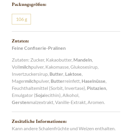
Packungsgrößen:
106
g
Zutaten:
Feine Confiserie-Pralinen
Zutaten: Zucker, Kakaobutter,
Mandeln
,
Voll
milch
pulver, Kakomasse, Glukosesirup,
Invertzuckersirup,
Butter
,
Laktose
,
Mager
milch
pulver,
Butter
reinfett,
Haselnüsse
,
Feuchthaltemittel (Sorbit, Invertase),
Pistazien
,
Emulgator (
Soja
lecithin), Alkohol,
Gersten
malzextrakt, Vanille-Extrakt, Aromen.
Zusätzliche Informationen:
Kann andere Schalenfrüchte und Weizen enthalten.