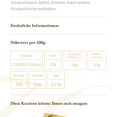
Johannisbeere, Apfel), Aromen. Kann andere
Schalenfrüchte enthalten.
Zusätzliche Informationen:
Nährwert pro 100
g
:
gesättigte
Kohlen­­
Energie
Fett
Fettsäuren
hydrate
2.310
kj
/552
kcal
35
g
18
g
53
g
Zucker
Eiweiß
Salz
50
g
5,9
g
0,14
g
Diese Kreation könnte Ihnen auch zusagen: