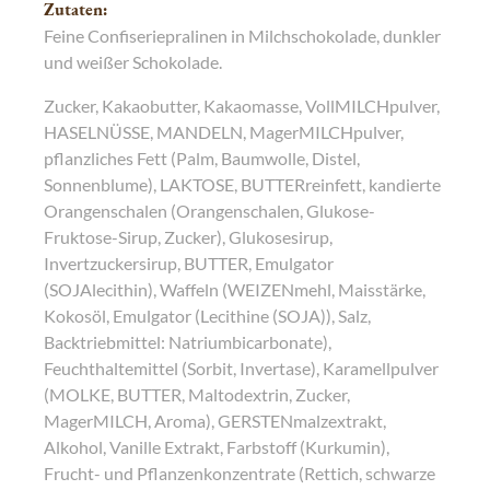
Zutaten:
Feine Confiseriepralinen in Milchschokolade, dunkler
und weißer Schokolade.
Zucker, Kakaobutter, Kakaomasse, VollMILCHpulver,
HASELNÜSSE, MANDELN, MagerMILCHpulver,
pflanzliches Fett (Palm, Baumwolle, Distel,
Sonnenblume), LAKTOSE, BUTTERreinfett, kandierte
Orangenschalen (Orangenschalen, Glukose-
Fruktose-Sirup, Zucker), Glukosesirup,
Invertzuckersirup, BUTTER, Emulgator
(SOJAlecithin), Waffeln (WEIZENmehl, Maisstärke,
Kokosöl, Emulgator (Lecithine (SOJA)), Salz,
Backtriebmittel: Natriumbicarbonate),
Feuchthaltemittel (Sorbit, Invertase), Karamellpulver
(MOLKE, BUTTER, Maltodextrin, Zucker,
MagerMILCH, Aroma), GERSTENmalzextrakt,
Alkohol, Vanille Extrakt, Farbstoff (Kurkumin),
Frucht- und Pflanzenkonzentrate (Rettich, schwarze