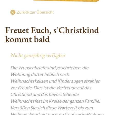
Süße Grüße aus Wien
g
Geschenke mit Wiener Charme
Zurück zur Übersicht
Luxuriöser Genuss
Freuet Euch, s´Christkind
De Luxe Collection
kommt bald
Saisonal: Süßes vom Christkind
Edle Geschenke zum Fest
Nicht ganzjährig verfügbar
Die Wunschbriefe sind geschrieben, die
Wohnung duftet lieblich nach
Weihnachtskeksen und Kinderaugen strahlen
vor Freude. Dies ist die Vorfreude auf das
Christkind und das bevorstehende
Weihnachtsfest im Kreise der ganzen Familie.
Versüßen Sie sich diese Wartezeit bis zum
Heiligenabend mit unseren Confiserie-Pralinen,