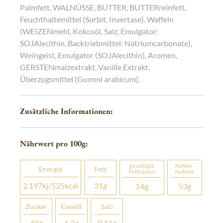
Palmfett, WALNÜSSE, BUTTER, BUTTERreinfett,
Feuchthaltemittel (Sorbit, Invertase), Waffeln
(WEIZENmehl, Kokosöl, Salz, Emulgator:
SOJAlecithin, Backtriebmittel: Natriumcarbonate),
Weingeist, Emulgator (SOJAlecithin), Aromen,
GERSTENmalzextrakt, Vanille Extrakt,
Überzugsmittel (Gummi arabicum).
Zusätzliche Informationen:
Nährwert pro 100
g
:
gesättigte
Kohlen­­
Energie
Fett
Fettsäuren
hydrate
2.197
kj
/525
kcal
31
g
14
g
53
g
Zucker
Eiweiß
Salz
49
g
6,3
g
0,11
g