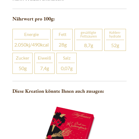
Nährwert pro 100
g
:
gesättigte
Kohlen­­
Energie
Fett
Fettsäuren
hydrate
2.050
kj
/490
kcal
28
g
8,7
g
52
g
Zucker
Eiweiß
Salz
50
g
7,4
g
0,07
g
Diese Kreation könnte Ihnen auch zusagen: