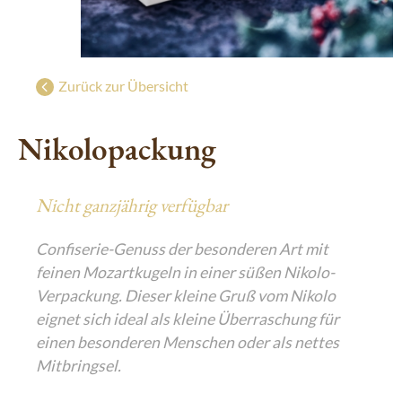
Süße Grüße aus Wien
g
Geschenke mit Wiener Charme
Luxuriöser Genuss
Zurück zur Übersicht
De Luxe Collection
Nikolopackung
Saisonal: Süßes vom Christkind
Edle Geschenke zum Fest
Nicht ganzjährig verfügbar
Confiserie-Genuss der besonderen Art mit
feinen Mozartkugeln in einer süßen Nikolo-
Verpackung. Dieser kleine Gruß vom Nikolo
eignet sich ideal als kleine Überraschung für
einen besonderen Menschen oder als nettes
Mitbringsel.