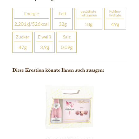
gesättigte
Kohlen­­
Energie
Fett
Fettsäuren
hydrate
2.201
kj
/526
kcal
32
g
18
g
49
g
Zucker
Eiweiß
Salz
47
g
3,9
g
0,09
g
Diese Kreation könnte Ihnen auch zusagen: