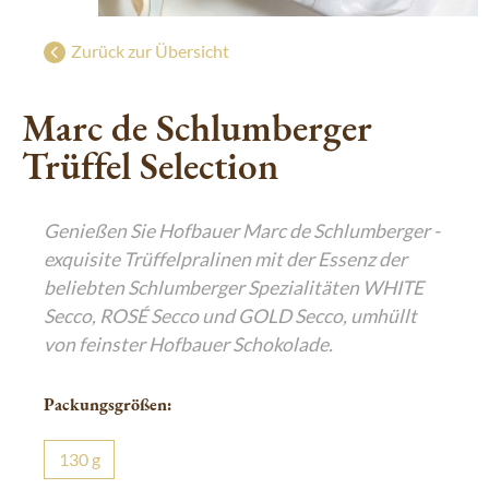
Süße Grüße aus Wien
g
Geschenke mit Wiener Charme
Zurück zur Übersicht
Luxuriöser Genuss
Marc de Schlumberger
De Luxe Collection
Trüffel Selection
Saisonal: Süßes vom Christkind
Edle Geschenke zum Fest
Genießen Sie Hofbauer Marc de Schlumberger -
exquisite Trüffelpralinen mit der Essenz der
beliebten Schlumberger Spezialitäten WHITE
Secco, ROSÉ Secco und GOLD Secco, umhüllt
von feinster Hofbauer Schokolade.
Packungsgrößen:
130
g