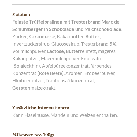
Zutaten:
Feinste Trüffelpralinen mit Tresterbrand Marc de
Schlumberger in Schokolade und Milchschokolade.
Zucker, Kakaomasse, Kakaobutter,
Butter
,
Invertzuckersirup, Glucosesirup, Tresterbrand 5%,
Voll
milch
pulver,
Lactose
,
Butter
reinfett, mageres
Kakaopulver, Mager
milch
pulver, Emulgator
(
Soja
lecithin), Apfelpüreekonzentrat, färbendes
Konzentrat (Rote Beete), Aromen, Erdbeerpulver,
Himbeerpulver, Traubensaftkonzentrat,
Gersten
malzextrakt.
Zusätzliche Informationen:
Kann Haselnüsse, Mandeln und Weizen enthalten.
Nährwert pro 100
g
: