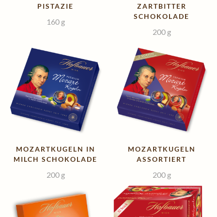
PISTAZIE
ZARTBITTER
SCHOKOLADE
160
g
200
g
MOZARTKUGELN IN
MOZARTKUGELN
MILCH SCHOKOLADE
ASSORTIERT
200
g
200
g