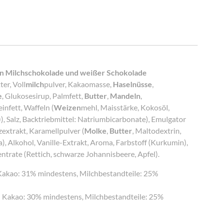
 in Milchschokolade und weißer Schokolade
er, Voll
milch
pulver, Kakaomasse,
Haselnüsse
,
e
, Glukosesirup, Palmfett,
Butter
,
Mandeln
,
einfett, Waffeln (
Weizen
mehl, Maisstärke, Kokosöl,
)), Salz, Backtriebmittel: Natriumbicarbonate), Emulgator
extrakt, Karamellpulver (
Molke
,
Butter
, Maltodextrin,
), Alkohol, Vanille-Extrakt, Aroma, Farbstoff (Kurkumin),
trate (Rettich, schwarze Johannisbeere, Apfel).
Kakao: 31% mindestens, Milchbestandteile: 25%
 Kakao: 30% mindestens, Milchbestandteile: 25%