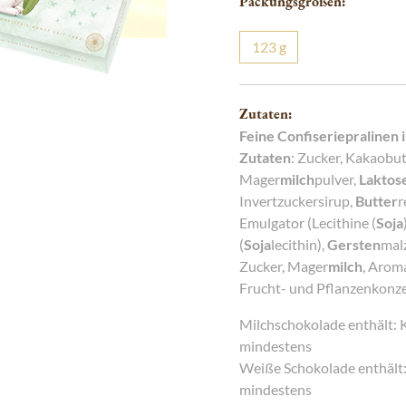
Packungsgrößen:
g
Charme
123
g
Zutaten:
Feine Confiseriepralinen
Zutaten
: Zucker, Kakaobutt
Mager
milch
pulver,
Laktos
Invertzuckersirup,
Butter
r
Emulgator (Lecithine (
Soja
(
Soja
lecithin),
Gersten
malz
Zucker, Mager
milch
, Aroma
Frucht- und Pflanzenkonzen
Milchschokolade enthält: 
mindestens
Weiße Schokolade enthält:
mindestens