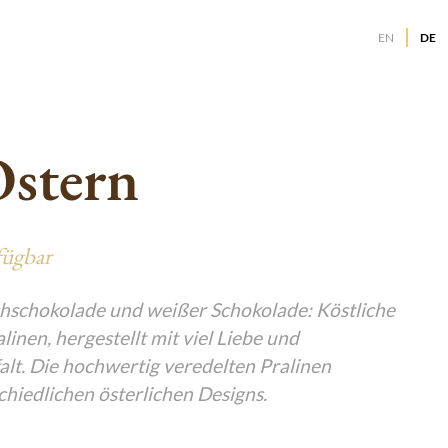
EN
DE
g
g
g
Ostern
g
g
g
g
g
fügbar
g
g
g
lchschokolade und weißer Schokolade: Köstliche
inen, hergestellt mit viel Liebe und
g
lt. Die hochwertig veredelten Pralinen
chiedlichen österlichen Designs.