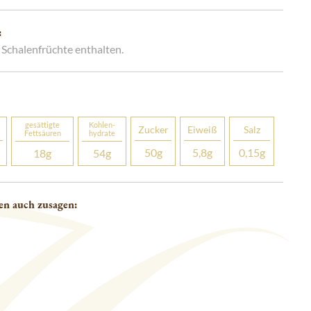
:
Schalenfrüchte enthalten.
gesättigte
Kohlen­­
Zucker
Eiweiß
Salz
Fettsäuren
hydrate
50
g
5,8
g
0,15
g
18
g
54
g
en auch zusagen: