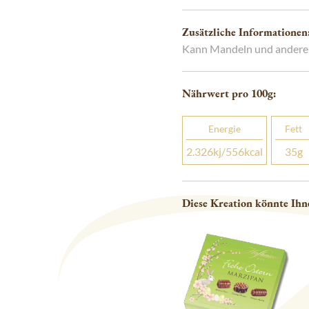
Zusätzliche Informationen
Kann Mandeln und andere 
Nährwert pro 100
g
:
Energie
Fett
2.326
kj
/556
kcal
35
g
Diese Kreation könnte Ihn