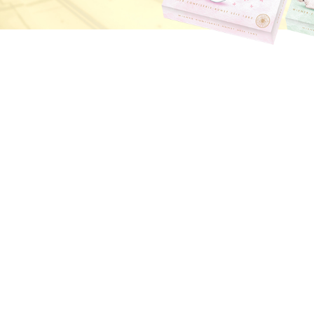
Süße Grüße aus Wien
Geschenke mit Wiener 
Luxuriöser Genuss
De Luxe Collection
Saisonal: Süßes vom Christkind
Edle Geschenke zum Fest