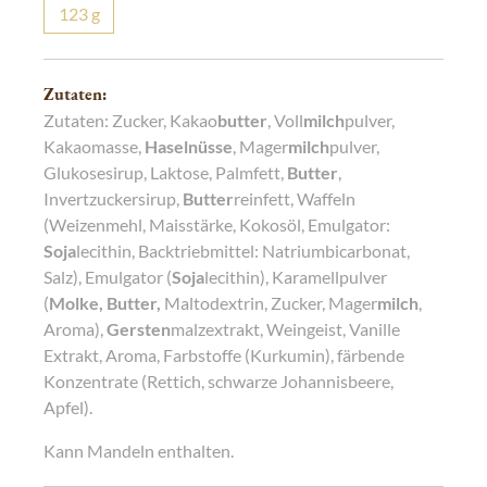
123
g
Zutaten:
Zutaten: Zucker, Kakao
butter
, Voll
milch
pulver,
Kakaomasse,
Haselnüsse
, Mager
milch
pulver,
Glukosesirup, Laktose, Palmfett,
Butter
,
Invertzuckersirup,
Butter
reinfett, Waffeln
(Weizenmehl, Maisstärke, Kokosöl, Emulgator:
Soja
lecithin, Backtriebmittel: Natriumbicarbonat,
Salz), Emulgator (
Soja
lecithin), Karamellpulver
(
Molke, Butter,
Maltodextrin, Zucker, Mager
milch
,
Aroma),
Gersten
malzextrakt, Weingeist, Vanille
Extrakt, Aroma, Farbstoffe (Kurkumin), färbende
Konzentrate (Rettich, schwarze Johannisbeere,
Apfel).
Kann Mandeln enthalten.