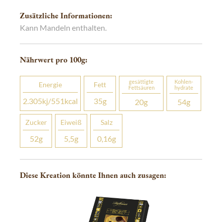
Zusätzliche Informationen:
Kann Mandeln enthalten.
Nährwert pro 100
g
:
gesättigte
Kohlen­­
Energie
Fett
Fettsäuren
hydrate
2.305
kj
/551
kcal
35
g
20
g
54
g
Zucker
Eiweiß
Salz
52
g
5,5
g
0,16
g
Diese Kreation könnte Ihnen auch zusagen: