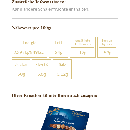
Zusätzliche Informationen:
Kann andere Schalenfrüchte enthalten.
Nährwert pro 100
g
:
gesättigte
Kohlen­­
Energie
Fett
Fettsäuren
hydrate
2.297
kj
/549
kcal
34
g
17
g
53
g
Zucker
Eiweiß
Salz
50
g
5,8
g
0,12
g
Diese Kreation könnte Ihnen auch zusagen: