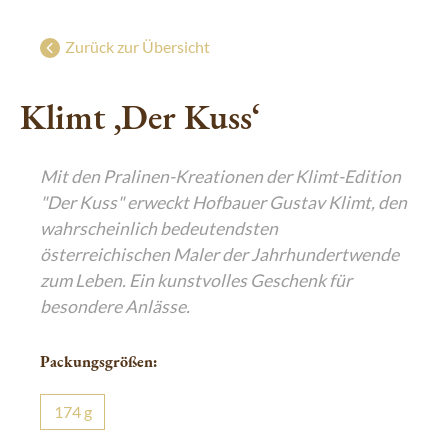
Süße Grüße aus Wien
g
Geschenke mit Wiener Charme
Zurück zur Übersicht
Luxuriöser Genuss
Klimt ‚Der Kuss‘
De Luxe Collection
Saisonal: Süßes vom Christkind
Mit den Pralinen-Kreationen der Klimt-Edition
Edle Geschenke zum Fest
"Der Kuss" erweckt Hofbauer Gustav Klimt, den
wahrscheinlich bedeutendsten
österreichischen Maler der Jahrhundertwende
zum Leben. Ein kunstvolles Geschenk für
besondere Anlässe.
Packungsgrößen:
174
g