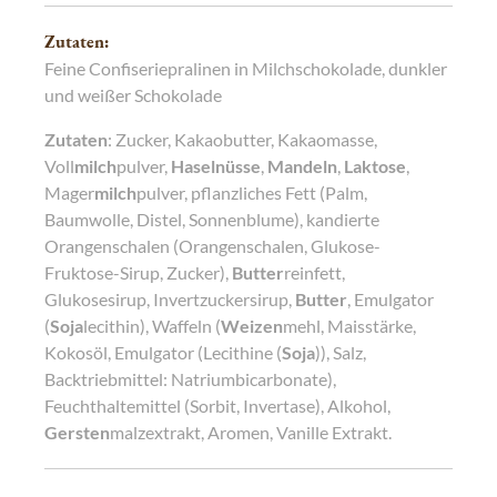
Zutaten:
Feine Confiseriepralinen in Milchschokolade, dunkler
und weißer Schokolade
Zutaten
: Zucker, Kakaobutter, Kakaomasse,
Voll
milch
pulver,
Haselnüsse
,
Mandeln
,
Laktose
,
Mager
milch
pulver, pflanzliches Fett (Palm,
Baumwolle, Distel, Sonnenblume), kandierte
Orangenschalen (Orangenschalen, Glukose-
Fruktose-Sirup, Zucker),
Butter
reinfett,
Glukosesirup, Invertzuckersirup,
Butter
, Emulgator
(
Soja
lecithin), Waffeln (
Weizen
mehl, Maisstärke,
Kokosöl, Emulgator (Lecithine (
Soja
)), Salz,
Backtriebmittel: Natriumbicarbonate),
Feuchthaltemittel (Sorbit, Invertase), Alkohol,
Gersten
malzextrakt, Aromen, Vanille Extrakt.