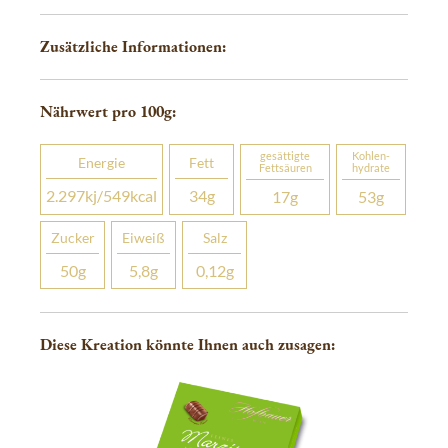
Zusätzliche Informationen:
Nährwert pro 100
g
:
gesättigte
Kohlen­­
Energie
Fett
Fettsäuren
hydrate
2.297
kj
/549
kcal
34
g
17
g
53
g
Zucker
Eiweiß
Salz
50
g
5,8
g
0,12
g
Diese Kreation könnte Ihnen auch zusagen: