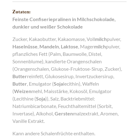
Zutaten:
Feinste Confiseriepralinen in Milchschokolade,
dunkler und weißer Schokolade
Zucker, Kakaobutter, Kakaomasse, Voll
milch
pulver,
Haselnüsse
,
Mandeln
,
Laktose
, Mager
milch
pulver,
pflanzliches Fett (Palm, Baumwolle, Distel,
Sonnenblume), kandierte Orangenschalen
(Orangenschalen, Glukose-Fruktose-Sirup, Zucker),
Butter
reinfett, Glukosesirup, Invertzuckersirup,
Butter
, Emulgator (
Soja
lecithin), Waffeln
(
Weizen
mehl, Maisstärke, Kokosöl, Emulgator
(Lecithine (
Soja
)), Salz, Backtriebmittel:
Natriumbicarbonate, Feuchthaltemittel (Sorbit,
Invertase), Alkohol,
Gersten
malzextrakt, Aromen,
Vanille Extrakt.
Kann andere Schalenfrüchte enthalten.