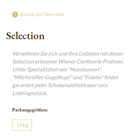
Süße Grüße aus Wien
g
Geschenke mit Wiener Charme
Zurück zur Übersicht
Luxuriöser Genuss
Selection
De Luxe Collection
Saisonal: Süßes vom Christkind
Verwöhnen Sie sich und Ihre Liebsten mit dieser
Edle Geschenke zum Fest
Selection erlesener Wiener Confiserie-Pralinen.
Unter Spezialitäten wie "Nussbusserl",
"Milchtrüffel-Gugelhupf" und "Fidelio" findet
garaniert jeder Schokoladeliebhaber sein
Lieblingsstück.
Packungsgrößen:
174
g