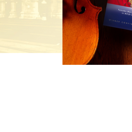
Süße Grüße aus Wien
Geschenke mit Wiener 
Luxuriöser Genuss
De Luxe Collection
Saisonal: Süßes vom Christkind
Edle Geschenke zum Fest