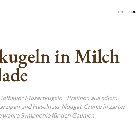
EN
DE
g
g
g
kugeln in Milch
g
g
g
lade
g
g
g
g
g
 Hofbauer Mozartkugeln - Pralinen aus edlem
arzipan und Haselnuss-Nougat-Creme in zarter
g
ne wahre Symphonie für den Gaumen.