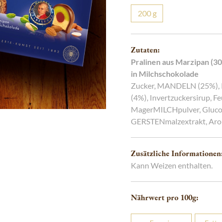
g
Charme
200
g
Zutaten:
Pralinen aus Marzipan (3
in Milchschokolade
Zucker, MANDELN (25%), 
(4%), Invertzuckersirup, Fe
MagerMILCHpulver, Glucos
GERSTENmalzextrakt, Aro
Zusätzliche Informationen
Kann Weizen enthalten.
Nährwert pro 100
g
: