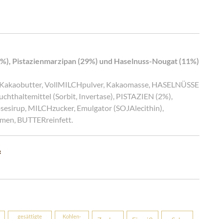
0%), Pistazienmarzipan (29%) und Haselnuss-Nougat (11%)
Kakaobutter, VollMILCHpulver, Kakaomasse, HASELNÜSSE
uchthaltemittel (Sorbit, Invertase), PISTAZIEN (2%),
esirup, MILCHzucker, Emulgator (SOJAlecithin),
men, BUTTERreinfett.
:
gesättigte
Kohlen­­