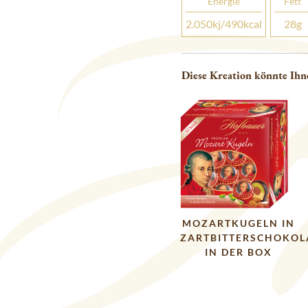
Energie
Fett
2.050
kj
/490
kcal
28
g
Diese Kreation könnte Ihn
MOZARTKUGELN IN
ZARTBITTERSCHOKOL
IN DER BOX