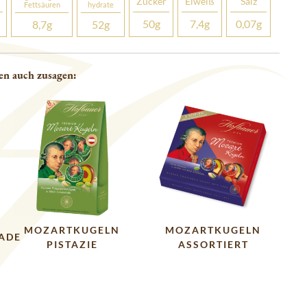
Zucker
Eiweiß
Salz
Fettsäuren
hydrate
50
g
7,4
g
0,07
g
8,7
g
52
g
en auch zusagen:
MOZARTKUGELN
MOZARTKUGELN
ADE
PISTAZIE
ASSORTIERT